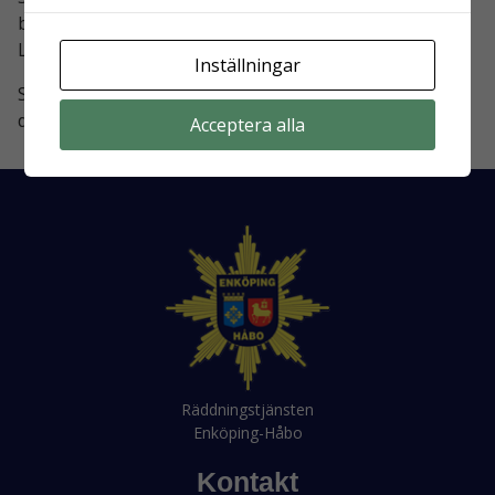
brott eller andra händelser ringer du
114 14
.
Läs mer om 114 14 på
polisen.se
.
Inställningar
Samtliga telefonnummer är bemannade året runt, alla
dagar i veckan.
Acceptera alla
Räddningstjänsten
Enköping-Håbo
Kontakt