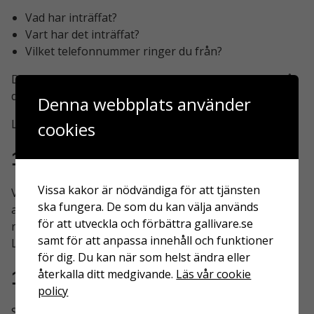
Vad har inträffat?
Vart har det inträffat?
Vilket telefonnummer ringer du från?
Det är bra om du redan innan du ringer vet svaren på
dessa frågor.
Denna webbplats använder
Läs mer om 112 på
SOS Alarm
.
cookies
113 13
Vissa kakor är nödvändiga för att tjänsten
Vid större olyckor som stormar, översvämningar,
ska fungera. De som du kan välja används
allvarliga trafikolyckor eller större bränder kan du
för att utveckla och förbättra gallivare.se
ringa
113 13
för att få information.
samt för att anpassa innehåll och funktioner
Läs mer om 113 13 på
SOS Alarm
.
för dig. Du kan när som helst ändra eller
114 14
återkalla ditt medgivande.
Läs vår cookie
policy
Ska du kontakta Polisen när det handlar om tidigare