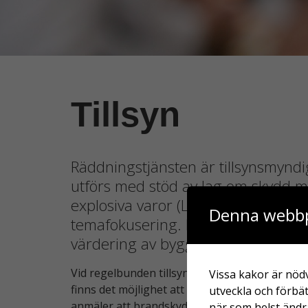
Tillsyn
Räddningstjänsten är tillsynsmyndi
utförs med stöd av lag om skydd mo
explosiva varor (LBE). Vi utför til
Denna webbp
temafokusering. Regelbunden till
värdering av byggnadens brandskyd
Vid regelbunden tillsyn används intervaller 1-
Vissa kakor är nödv
finns det möjlighet att förlänga intervallet 
utveckla och förbät
anmäler att brandskyddet är bristande kan en 
när som helst ändra