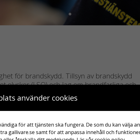
ghet för brandskydd. Tillsyn av brandskydd
t olyckor (LSO) och lag om brandfarliga och
lsyn regelbundet, vid behov och genom
lats använder cookies
syn innebär en återkommande och omfattande
d utifrån ett helhetsperspektiv.
6 år mellan tillsynsbesöken. Om brandskyddet är riktigt bra
ändiga för att tjänsten ska fungera. De som du kan välja an
med två år. Om det har brunnit en byggnad eller om någon
tra gallivare.se samt för att anpassa innehåll och funktioner
behovsstyrd tillsyn utföras. En sådan tillsyn kan begränsas
 eller återkalla ditt medgivande.
Läs vår cookie policy