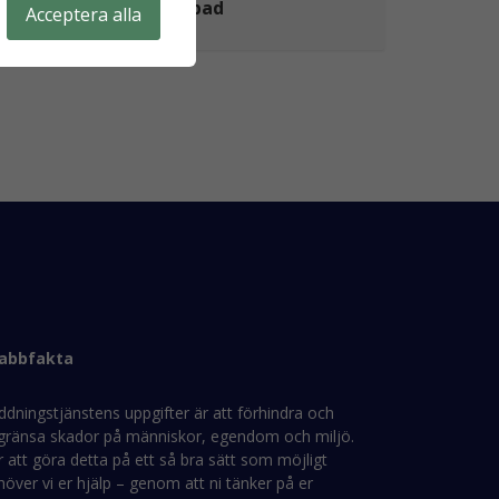
Stöd till drabbad
Acceptera alla
abbfakta
ddningstjänstens uppgifter är att förhindra och
gränsa skador på människor, egendom och miljö.
 att göra detta på ett så bra sätt som möjligt
över vi er hjälp – genom att ni tänker på er