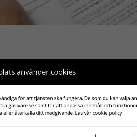
lats använder cookies
r dig som vill veta mer gällande solceller,
 Du kan läsa om ämnena på sidan genom att
ladda hem de olika dokumenten.
ändiga för att tjänsten ska fungera. De som du kan välja an
spektive sida eller i vårt
dokumentarkiv
.
tra gallivare.se samt för att anpassa innehåll och funktioner
 eller återkalla ditt medgivande.
Läs vår cookie policy