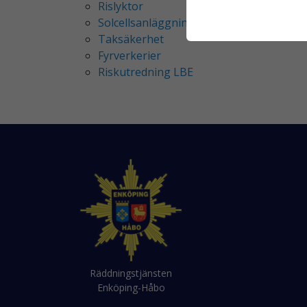
Rislyktor
Solcellsanläggning
Taksäkerhet
Fyrverkerier
Riskutredning LBE
Räddningstjänsten
Enköping-Håbo