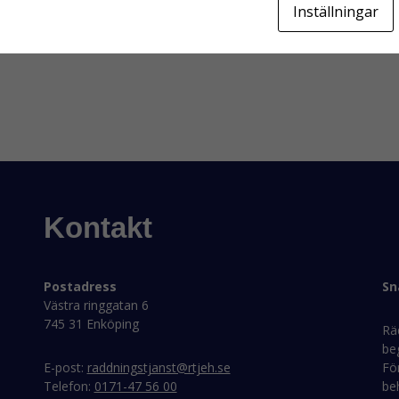
Inställningar
Kontakt
Postadress
Sn
Västra ringgatan 6
745 31 Enköping
Rä
be
E-post:
raddningstjanst@rtjeh.se
För
Telefon:
0171-47 56 00
beh