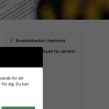
Brandsäkerhet i hemmet
Stärkt brandskydd för särskilt
riskutsatta
Elda och Grilla
vänds för att
Sotning
 för dig. Du kan
Information
Krishändelse