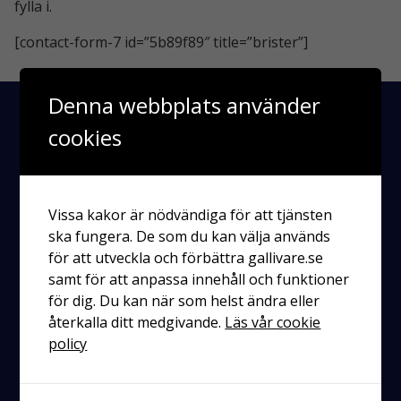
fylla i.
[contact-form-7 id=”5b89f89″ title=”brister”]
Denna webbplats använder
cookies
Vissa kakor är nödvändiga för att tjänsten
ska fungera. De som du kan välja används
för att utveckla och förbättra gallivare.se
Räddningstjänsten
samt för att anpassa innehåll och funktioner
Enköping-Håbo
för dig. Du kan när som helst ändra eller
återkalla ditt medgivande.
Läs vår cookie
Kontakt
policy
Postadress