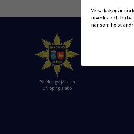
Vissa kakor är nödv
utveckla och förbät
när som helst ändra
Räddningstjänsten
Enköping-Håbo