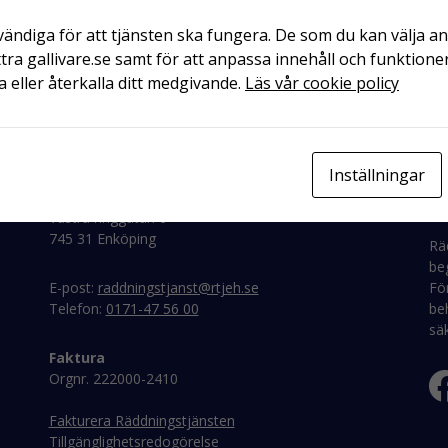
ändiga för att tjänsten ska fungera. De som du kan välja an
tra gallivare.se samt för att anpassa innehåll och funktioner
 eller återkalla ditt medgivande.
Läs vår cookie policy
Kontakt
Inställningar
Postadress
Sn
Västra ringgatan 6
745 31 Enköping
Rä
be
E-post:
raddningstjanst@rtjeh.se
För
Telefon:
0171-47 56 00
beh
sä
Faktura
Orgnr. 222000-2410
Fakturera Räddningstjänsten
Tillgänglighetsredogörelse