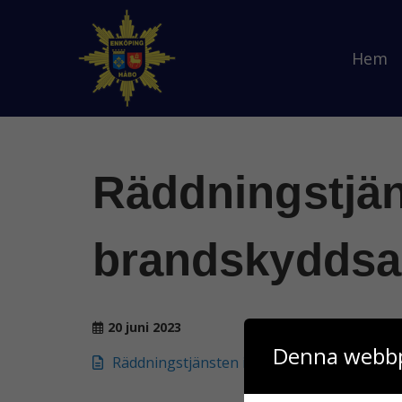
Hem
Räddningstjän
brandskyddsa
20 juni 2023
Denna webbp
Räddningstjänsten informerar – Systemati