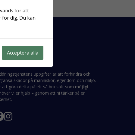
vänds för att
 för dig. Du kan
Acceptera alla
abbfakta
ddningstjänstens uppgifter är att förhindra och
gränsa skador på människor, egendom och miljö.
 att göra detta på ett så bra sätt som möjligt
över vi er hjälp – genom att ni tänker på er
kerhet.