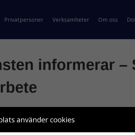
Privatpersoner
Verksamheter
Om oss
Do
sten informerar – 
rbete
lats använder cookies
skt brandskyddsarbete