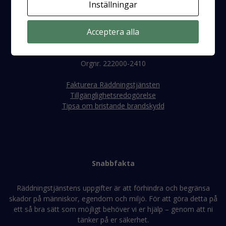
Inställningar
E-post:
raddningstjanst@rtjeh.se
Telefon:
0171-47 56 00
Acceptera alla
Faktura
Orgnr. 222000-2410
Fakturera Räddningstjänsten
Tillgänglighetsredogörelse
Tipsa om bristande brandskydd
Snabbfakta
Räddningstjänstens uppgifter är att förhindra och begränsa
skador på människor, egendom och miljö. För att göra detta på
ett så bra sätt som möjligt behöver vi er hjälp – genom att ni
tänker på er säkerhet.