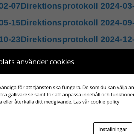
02-07
Direktionsprotokoll 2024-03
05-15
Direktionsprotokoll 2024-09
10-23
Direktionsprotokoll 2024-12
10-13
Direktionsprotokoll 2025-09
lats använder cookies
05-26
Direktionsprotokoll 2025-02
ändiga för att tjänsten ska fungera. De som du kan välja an
03-17
Direktionsprotokoll 2025-12
tra gallivare.se samt för att anpassa innehåll och funktioner
 eller återkalla ditt medgivande.
Läs vår cookie policy
ste
entarer
Inställningar