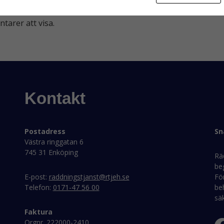
arer att visa.
Kontakt
Postadress
Sn
Västra ringgatan 6
745 31 Enköping
Rä
be
E-post:
raddningstjanst@rtjeh.se
För
Telefon:
0171-47 56 00
beh
sä
Faktura
Orgnr. 222000-2410