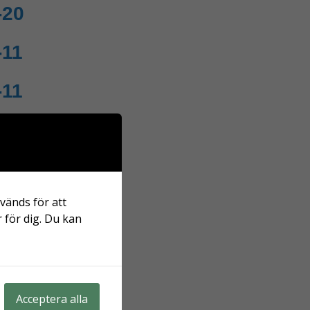
-20
-11
-11
-08
-03
vänds för att
-08
 för dig. Du kan
Acceptera alla