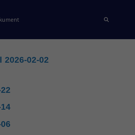
kument
l 2026-02-02
-22
-14
-06