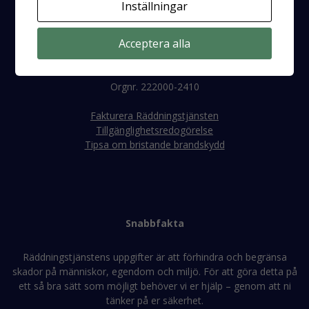
Inställningar
E-post:
raddningstjanst@rtjeh.se
Telefon:
0171-47 56 00
Acceptera alla
Faktura
Orgnr. 222000-2410
Fakturera Räddningstjänsten
Tillgänglighetsredogörelse
Tipsa om bristande brandskydd
Snabbfakta
Räddningstjänstens uppgifter är att förhindra och begränsa
skador på människor, egendom och miljö. För att göra detta på
ett så bra sätt som möjligt behöver vi er hjälp – genom att ni
tänker på er säkerhet.