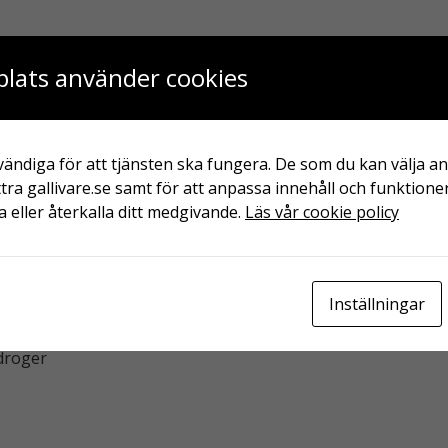
lats använder cookies
utvecklas snabbt med kraftig rökutveckling.
na
ändiga för att tjänsten ska fungera. De som du kan välja an
tra gallivare.se samt för att anpassa innehåll och funktioner
bidrar till en säkrare användning:
 eller återkalla ditt medgivande.
Läs vår cookie policy
Inställningar
kanter vistas
rliga skador
 droger