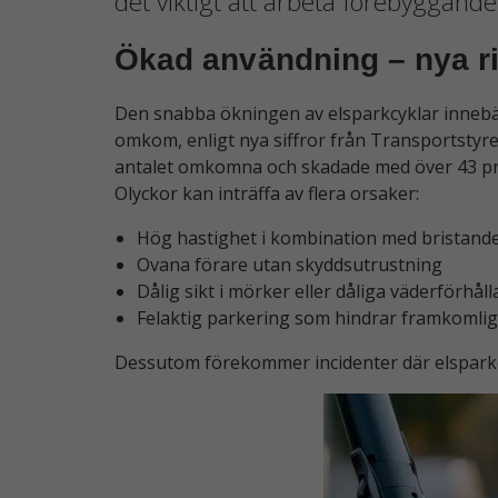
det viktigt att arbeta förebyggande
Ökad användning – nya r
Den snabba ökningen av elsparkcyklar innebär 
omkom, enligt nya siffror från Transportstyre
antalet omkomna och skadade med över 43 pr
Olyckor kan inträffa av flera orsaker:
Hög hastighet i kombination med bristan
Ovana förare utan skyddsutrustning
Dålig sikt i mörker eller dåliga väderförhål
Felaktig parkering som hindrar framkomlig
Dessutom förekommer incidenter där elsparkcy