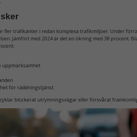
.
isker
fler trafikanter i redan komplexa trafikmiljöer. Under förr
lsen. Jämfört med 2024 är det en ökning med 38 procent. Bl
ocent.
de uppmärksamhet
landen
het för räddningstjänst
klar blockerat utrymningsvägar eller försvårat framkomlig