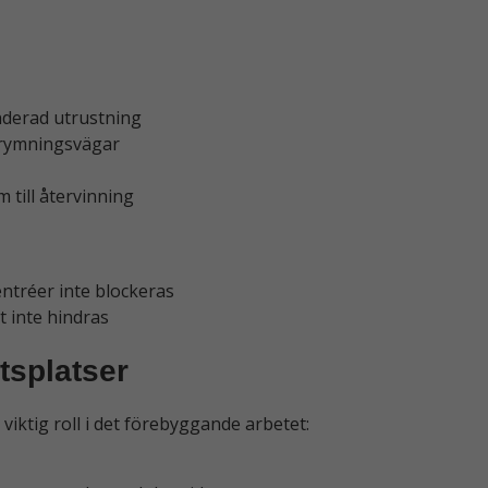
nderad utrustning
utrymningsvägar
 till återvinning
ntréer inte blockeras
t inte hindras
tsplatser
iktig roll i det förebyggande arbetet: