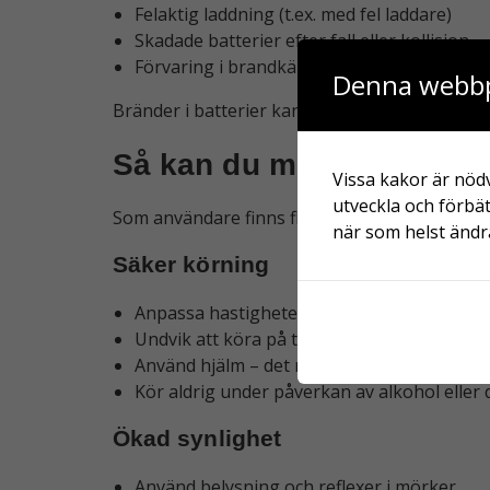
Felaktig laddning (t.ex. med fel laddare)
Skadade batterier efter fall eller kollision
Förvaring i brandkänsliga miljöer
Denna webbp
Bränder i batterier kan vara svårsläckta och 
Så kan du minska risker
Vissa kakor är nödv
utveckla och förbät
Som användare finns flera enkla åtgärder som 
när som helst ändra
Säker körning
Anpassa hastigheten efter omgivningen
Undvik att köra på trottoarer där gångtrafi
Använd hjälm – det minskar risken för allva
Kör aldrig under påverkan av alkohol eller
Ökad synlighet
Använd belysning och reflexer i mörker