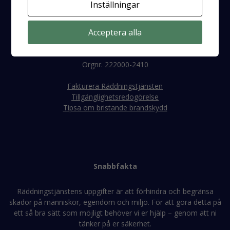
Inställningar
E-post:
raddningstjanst@rtjeh.se
Telefon:
0171-47 56 00
Acceptera alla
Faktura
Orgnr. 222000-2410
Fakturera Räddningstjänsten
Tillgänglighetsredogörelse
Tipsa om bristande brandskydd
Snabbfakta
Räddningstjänstens uppgifter är att förhindra och begränsa
skador på människor, egendom och miljö. För att göra detta på
ett så bra sätt som möjligt behöver vi er hjälp – genom att ni
tänker på er säkerhet.