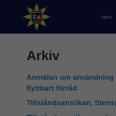
Hem
Arkiv
Anmälan om användning av
flyttbart förråd
Tillståndsansökan, Sten