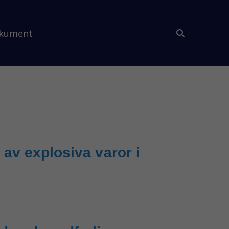
kument
av explosiva varor i