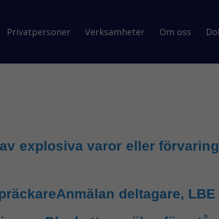
Privatpersoner
Verksamheter
Om oss
Do
 explosiva varor eller förvaring 
spräckare
Anmälan deltagare, LBE