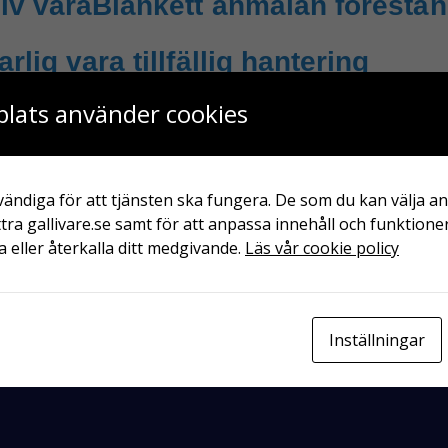
iv vara
Blankett anmälan förestån
lig vara tillfällig hantering
lats använder cookies
arlig vara
Blankett – Ansökan om
ste
ändiga för att tjänsten ska fungera. De som du kan välja an
tra gallivare.se samt för att anpassa innehåll och funktioner
entarer
 eller återkalla ditt medgivande.
Läs vår cookie policy
arer att visa.
Inställningar