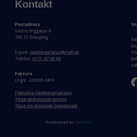
Kontakt
Postadress
Sn
Västra ringgatan 6
745 31 Enköping
Rä
be
E-post:
raddningstjanst@rtjeh.se
För
Telefon:
0171-47 56 00
beh
sä
Faktura
Orgnr. 222000-2410
Fakturera Räddningstjänsten
Tillgänglighetsredogörelse
Tipsa om bristande brandskydd
Producerad av
QuickNet