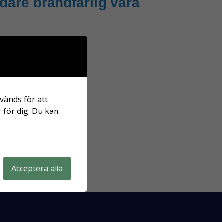
dare brandfarlig vara
 egensotning
vänds för att
 för dig. Du kan
Acceptera alla